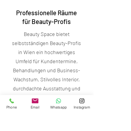
Professionelle Räume
für Beauty-Profis
Beauty Space bietet
selbstständigen Beauty-Profis
in Wien ein hochwertiges
Umfeld für Kundentermine,
Behandlungen und Business-
Wachstum. Stilvolles Interior,
durchdachte Ausstattung und
ein professioneller Eindruck
stehen dabei im Mittelpunkt.
Phone
Email
Whatsapp
Instagram
3