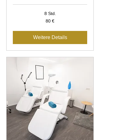
8 Std.
80
80 €
Euro
Weitere Details