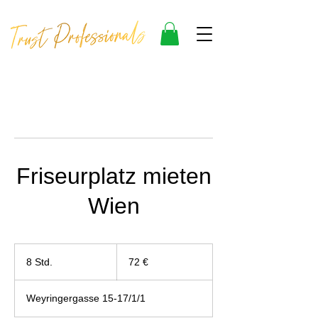
Friseurplatz mieten
Wien
72
Euro
8 Std.
8
72 €
S
t
Weyringergasse 15-17/1/1
d
.