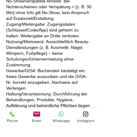
No-Show/verspätete Anreise: Bei
Nichterscheinen oder Verspätung > [z. B. 30
Min] ohne Info gilt No-Show; kein Anspruch
auf Ersatzzeit/Erstattung.
Zugang/Weitergabe: Zugangsdaten
(Schlüssel/Code/App) sind geheim zu
halten; Weitergabe an Dritte verboten.
Nutzung/Mietzweck: Ausschließlich Beauty-
Dienstleistungen (z. B. Kosmetik, Nägel,
Wimpern, Fußpflege) – keine
Schulungen/Untervermietung ohne
Zustimmung.
Gewerbe/GISA: Buchende/r bestätigt ein
freies Gewerbe auszuüben und die GISA-
Nr. korrekt anzugeben; Nachweis auf
Verlangen.
Haftung/Verantwortung: Durchführung der
Behandlungen, Produkte, Hygiene,
Aufklärung und behördliche Pflichten liegen
allein bei der Mieter/in. Vermieter/in haftet
nur für Vorsatz/grobe Fahrlässigkeit;
Phone
Email
Whatsapp
Instagram
Personenschäden nach Gesetz.
Schäden/Verlust: Schäden,
Schlüssel-/Medienverlust und