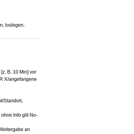
n, loslegen.
[z. B. 10 Min] vor
EUR X/angefangene
t/Standort,
ohne Info gilt No-
 Weitergabe an