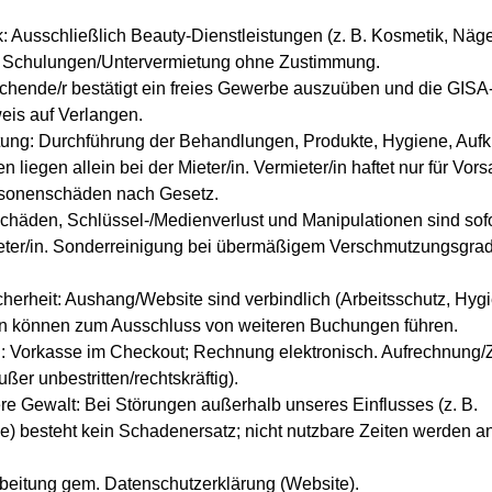
 Ausschließlich Beauty-Dienstleistungen (z. B. Kosmetik, Näg
e Schulungen/Untervermietung ohne Zustimmung.
ende/r bestätigt ein freies Gewerbe auszuüben und die GISA-N
is auf Verlangen.
tung: Durchführung der Behandlungen, Produkte, Hygiene, Aufk
n liegen allein bei der Mieter/in. Vermieter/in haftet nur für Vor
ersonenschäden nach Gesetz.
chäden, Schlüssel-/Medienverlust und Manipulationen sind sofo
ieter/in. Sonderreinigung bei übermäßigem Verschmutzungsgra
erheit: Aushang/Website sind verbindlich (Arbeitsschutz, Hygie
 können zum Ausschluss von weiteren Buchungen führen.
 Vorkasse im Checkout; Rechnung elektronisch. Aufrechnung/
er unbestritten/rechtskräftig).
re Gewalt: Bei Störungen außerhalb unseres Einflusses (z. B.
e) besteht kein Schadenersatz; nicht nutzbare Zeiten werden an
beitung gem. Datenschutzerklärung (Website).