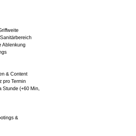
riffweite
Sanitärbereich
ne Ablenkung
ings
ben & Content
z pro Termin
ra Stunde (+60 Min,
ootings &