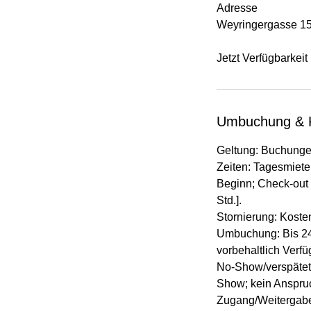
Adresse
Weyringergasse 15–
Jetzt Verfügbarkeit
Umbuchung & 
Geltung: Buchungen
Zeiten: Tagesmiete 
Beginn; Check-out
Std.].
Stornierung: Koste
Umbuchung: Bis 24 
vorbehaltlich Verfü
No-Show/verspätete
Show; kein Anspruc
Zugang/Weitergabe