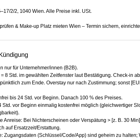
17/2/2, 1040 Wien. Alle Preise inkl. USt.
 prüfen & Make-up Platz mieten Wien – Termin sichern, einrichte
Kündigung
 nur für Unternehmer/innen (B2B).
= 8 Std. im gewählten Zeitfenster laut Bestätigung. Check-in ab 
 pünktlich zum Ende. Overstay nur nach Zustimmung; sonst [
nfrei bis 24 Std. vor Beginn. Danach 100 % des Preises.
Std. vor Beginn einmalig kostenfrei möglich (gleichwertiger Slo
gbarkeit).
 Anreise: Bei Nichterscheinen oder Verspätung > [z. B. 30 Min] 
h auf Ersatzzeit/Erstattung.
: Zugangsdaten (Schlüssel/Code/App) sind geheim zu halten;