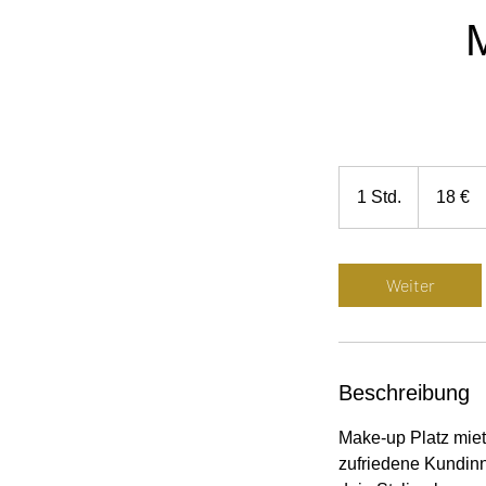
18
Euro
1 Std.
1
18 €
S
t
d
Weiter
Beschreibung
Make-up Platz miet
zufriedene Kundinne