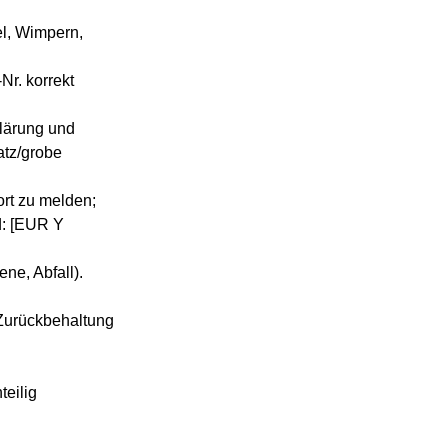
el, Wimpern,
r. korrekt
lärung und
satz/grobe
rt zu melden;
d: [EUR Y
ne, Abfall).
Zurückbehaltung
teilig