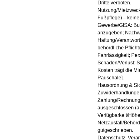
Dritte verboten.
Nutzung/Mietzweck:
Fußpflege) – kein
Gewerbe/GISA: Buch
anzugeben; Nachwe
Haftung/Verantwor
behördliche Pflichte
Fahrlässigkeit; P
Schäden/Verlust: S
Kosten trägt die M
Pauschale].
Hausordnung & Sich
Zuwiderhandlungen
Zahlung/Rechnung:
ausgeschlossen (auß
Verfügbarkeit/Höhe
Netzausfall/Behörd
gutgeschrieben.
Datenschutz: Verar