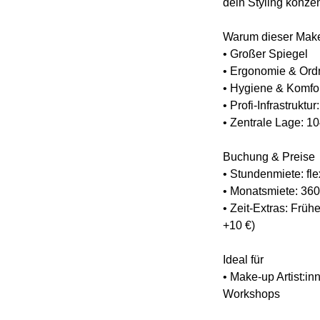
dein Styling konze
Warum dieser Make
• Großer Spiegel
• Ergonomie & Ordn
• Hygiene & Komfo
• Profi-Infrastruk
• Zentrale Lage: 1
Buchung & Preise
• Stundenmiete: fl
• Monatsmiete: 360
• Zeit-Extras: Früh
+10 €)
Ideal für
• Make-up Artist:in
Workshops