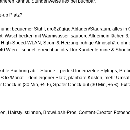
ntrieren kannst. Stundenweise flexibel buchbar.
-up Platz?
ung: bequemer Stuhl, großzügige Ablagen/Stauraum, alles in G
rt: Waschbecken mit Warmwasser, saubere Allgemeinflächen & 
tur: High-Speed-WLAN, Strom & Heizung, ruhige Atmosphäre oh
040 Wien – schnell erreichbar, ideal für Kundentermine & Shoot
exible Buchung ab 1 Stunde – perfekt für einzelne Stylings, Pro
 € fix/Monat – dein eigener Platz, planbare Kosten, mehr Umsat
er Check-in (30 Min, +5 €), Später Check-out (30 Min, +5 €), Ext
nen, Hairstylist:innen, Brow/Lash-Pros, Content-Creator, Fotosh