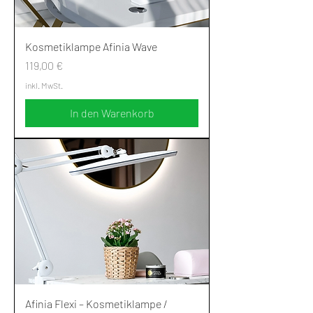
Kosmetiklampe Afinia Wave
Preis
119,00 €
inkl. MwSt.
In den Warenkorb
Afinia Flexi – Kosmetiklampe /