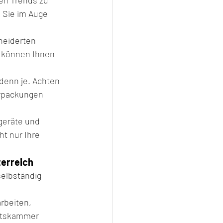
 Sie im Auge 
eiderten 
e können Ihnen 
denn je. Achten 
erpackungen 
geräte und 
t nur Ihre 
terreich
elbständig 
rbeiten, 
ftskammer 