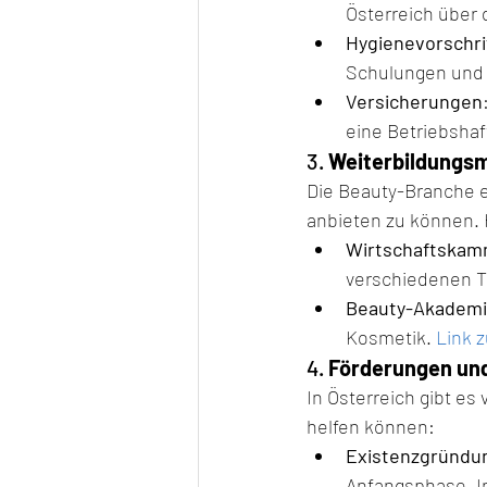
Österreich über 
Hygienevorschri
Schulungen und 
Versicherungen
eine Betriebshaf
3. 
Weiterbildungsm
Die Beauty-Branche e
anbieten zu können. 
Wirtschaftskam
verschiedenen 
Beauty-Akadem
Kosmetik. 
Link 
4. 
Förderungen un
In Österreich gibt e
helfen können:
Existenzgründu
Anfangsphase. In