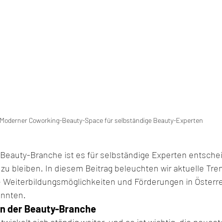
Moderner Coworking-Beauty-Space für selbständige Beauty-Experten
 Beauty-Branche ist es für selbständige Experten entschei
 bleiben. In diesem Beitrag beleuchten wir aktuelle Tren
eiterbildungsmöglichkeiten und Förderungen in Österreic
önnten.
in der Beauty-Branche
wickelt sich ständig weiter, und es ist wichtig, die neues