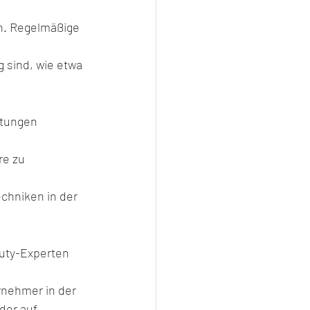
en. Regelmäßige 
 sind, wie etwa 
stungen 
e zu 
echniken in der 
auty-Experten 
nehmer in der 
der auf 