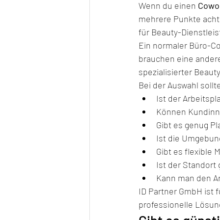
Wenn du einen 
Cowor
mehrere Punkte achte
für Beauty-Dienstlei
Ein normaler Büro-Co
brauchen eine andere
spezialisierter Beaut
Bei der Auswahl sollt
Ist der Arbeitsp
Können Kundinn
Gibt es genug Pl
Ist die Umgebung
Gibt es flexible
Ist der Standort 
Kann man den Arb
ID Partner GmbH ist f
professionelle Lösun