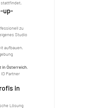
stattfindet.
e-up-
fessionell zu 
eigenes Studio 
eit aufbauen, 
gebung 
 in Österreich
, 
 ID Partner 
ofis in 
ische Lösung 