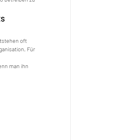
s 
tstehen oft 
anisation. Für 
wenn man ihn 