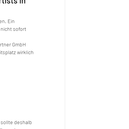
ists in 
en. Ein 
nicht sofort 
artner GmbH 
splatz wirklich 
sollte deshalb 