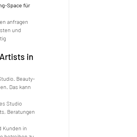
ng-Space für 
en anfragen 
isten und 
ig 
rtists in 
Studio. Beauty-
gen. Das kann 
es Studio 
nts, Beratungen 
 Kunden in 
o betreiben zu 