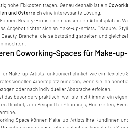
stig hohe Fixkosten tragen. Genau deshalb ist ein 
Coworki
ien und Österreich
 eine interessante Lösung.
 können Beauty-Profis einen passenden Arbeitsplatz in Wi
Das Angebot richtet sich an Make-up-Artists, Friseure, Styl
 Beauty-Branche, die selbstständig arbeiten und gleichzeit
ten möchten.
eren Coworking-Spaces für Make-up-A
ür Make-up-Artists funktioniert ähnlich wie ein flexibles 
rofessionellen Arbeitsplatz nur dann, wenn sie ihn benöti
ezogen oder nach individueller Absprache erfolgen.
st das besonders praktisch, weil sie nicht immer ein eigen
ten flexibel, zum Beispiel für Shootings, Hochzeiten, Eve
ermine.
orking-Space können Make-up-Artists ihre Kundinnen und
n Umgebung empfangen, ohne selbst ein komplettes Studi