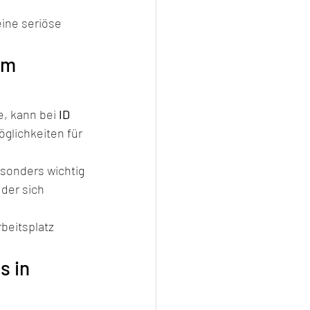
ine seriöse 
em 
, kann bei 
ID 
glichkeiten für 
sonders wichtig 
der sich 
beitsplatz 
 in 