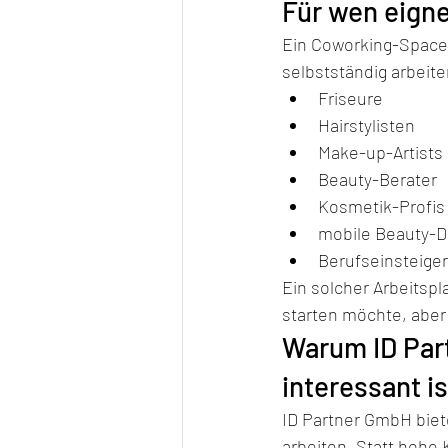
Für wen eign
Ein Coworking-Space 
selbstständig arbeit
Friseure
Hairstylisten
Make-up-Artists
Beauty-Berater
Kosmetik-Profis
mobile Beauty-Di
Berufseinsteiger
Ein solcher Arbeitsp
starten möchte, aber 
Warum ID Part
interessant is
ID Partner GmbH biete
arbeiten. Statt hohe