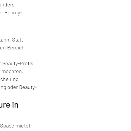
onders 
er Beauty-
ann. Statt 
len Bereich 
r Beauty-Profis, 
n möchten.
iche und 
tung oder Beauty-
re in 
g-Space mietet, 